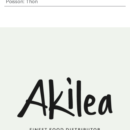
Poisson
:
Thon